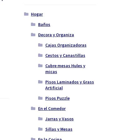
Hogar
Baños
Decora y Organiza
Cajas Organizadoras
Cestos y Canastillas
Cubre mesas Hules y
micas
Pisos Laminados y Grass
Artificial
Pisos Puzzle
En el Comedor
Jarras y Vasos
Sillas y Mesas
En la Cocina