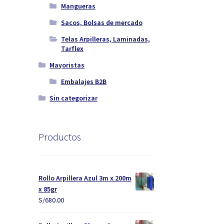
Mangueras
Sacos, Bolsas de mercado
Telas Arpilleras, Laminadas,
Tarflex
Mayoristas
Embalajes B2B
Sin categorizar
Productos
Rollo Arpillera Azul 3m x 200m
x 85gr
S/
680.00