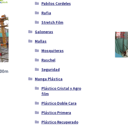
Pabilos Cordeles
Rafia
Stretch Film
Galoneras
Mallas
Mosquiteras
Raschel
Seguridad
 200m
Manga Plástica
Plástico Cristal y Agro
film
Plástico Doble Cara
Plástico Primera
Plástico Recuperado