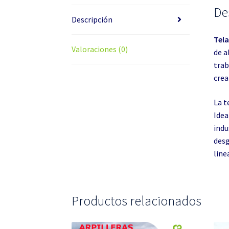
De
Descripción
Tela
Valoraciones (0)
de a
trab
crea
La t
Idea
indu
desg
line
Productos relacionados