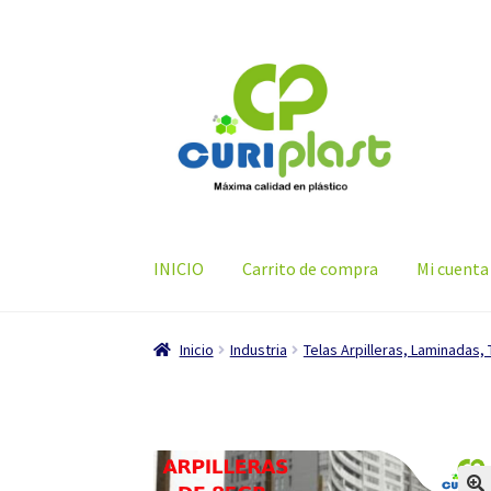
Ir
Ir
a
al
la
contenido
navegación
INICIO
Carrito de compra
Mi cuenta
Inicio
Industria
Telas Arpilleras, Laminadas, 