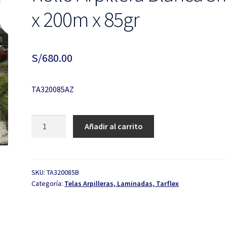
x 200m x 85gr
S/
680.00
TA320085AZ
Rollo
Añadir al carrito
Arpillera
Blanca
3m
x
SKU:
TA320085B
Categoría:
Telas Arpilleras, Laminadas, Tarflex
200m
x
85gr
cantidad