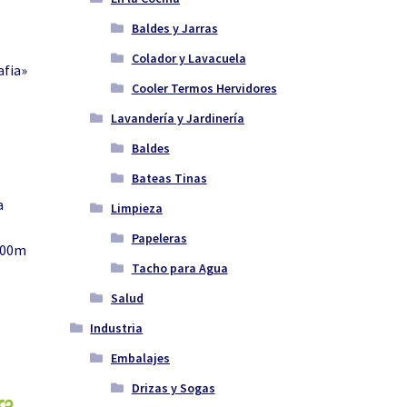
Baldes y Jarras
Colador y Lavacuela
afia»
Cooler Termos Hervidores
Lavandería y Jardinería
Baldes
Bateas Tinas
a
Limpieza
Papeleras
 200m
Tacho para Agua
Salud
Industria
Embalajes
Drizas y Sogas