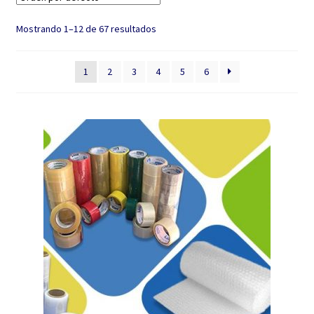
hijo
el
Mostrando 1–12 de 67 resultados
menú
hijo
1
2
3
4
5
6