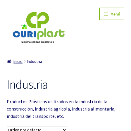
Ir
Ir
Menú
a
al
la
contenido
navegación
INICIO
Inicio
Industria
Carrito de compra
Industria
Mi cuenta
Tienda
Productos Plásticos utilizados en la industria de la
construcción, industria agrícola, industria alimentaria,
Expandi
Industria
industria del transporte, etc.
el
menú
Expandi
Hogar