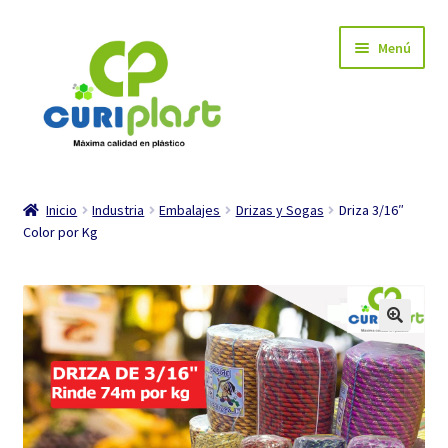
Ir
Ir
Menú
a
al
la
contenido
navegación
INICIO
Inicio
Industria
Embalajes
Drizas y Sogas
Driza 3/16″
Color por Kg
Carrito de compra
Mi cuenta
Tienda
Expandi
Industria
el
menú
Expandi
Hogar