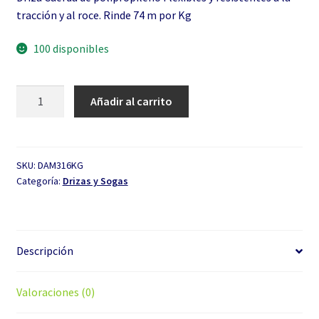
tracción y al roce. Rinde 74 m por Kg
100 disponibles
Driza
Añadir al carrito
3/16"
Color
por
Kg
SKU:
DAM316KG
Categoría:
Drizas y Sogas
cantidad
Descripción
Valoraciones (0)