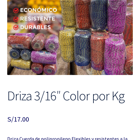
hijo
el
menú
hijo
Driza 3/16″ Color por Kg
S/
17.00
Driza Cuerda de polipropileno Flexibles y resistentes a la