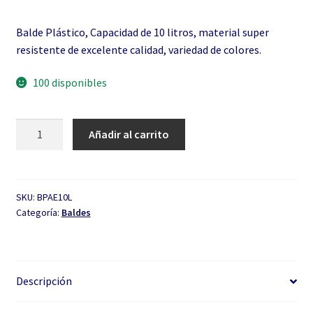
Balde Plástico, Capacidad de 10 litros, material super
resistente de excelente calidad, variedad de colores.
100 disponibles
Balde
Añadir al carrito
Atalanta
de
10
litros
SKU:
BPAE10L
Categoría:
Baldes
cantidad
Descripción