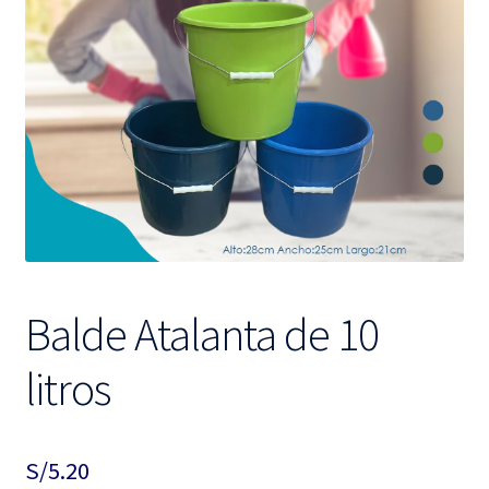
hijo
el
menú
hijo
Balde Atalanta de 10
litros
S/
5.20