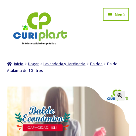
Ir
Ir
Menú
a
al
la
contenido
navegación
INICIO
Inicio
Hogar
Lavandería y Jardinería
Baldes
Balde
Atalanta de 10 litros
Carrito de compra
Mi cuenta
Tienda
Expandi
Industria
el
menú
Expandi
Hogar