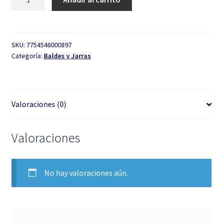
Sayri
20
lts
trans
SKU:
7754546000897
Categoría:
Baldes y Jarras
C/tapa
cantidad
Valoraciones (0)
Valoraciones
No hay valoraciones aún.