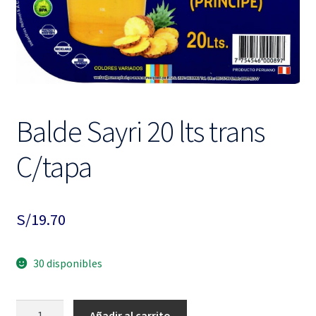
hijo
el
menú
hijo
Balde Sayri 20 lts trans
C/tapa
S/
19.70
30 disponibles
Balde
Añadir al carrito