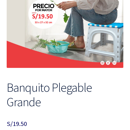
hijo
el
menú
hijo
Banquito Plegable
Grande
S/
19.50