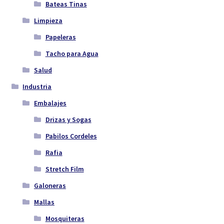
Bateas Tinas
Limpieza
Papeleras
Tacho para Agua
Salud
Industria
Embalajes
Drizas y Sogas
Pabilos Cordeles
Rafia
Stretch Film
Galoneras
Mallas
Mosquiteras