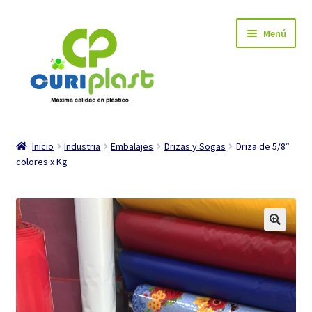
Ir
Ir
Menú
a
al
la
contenido
navegación
INICIO
Inicio
Industria
Embalajes
Drizas y Sogas
Driza de 5/8″
colores x Kg
Carrito de compra
Mi cuenta
Tienda
Expandi
Industria
el
menú
Expandi
Hogar