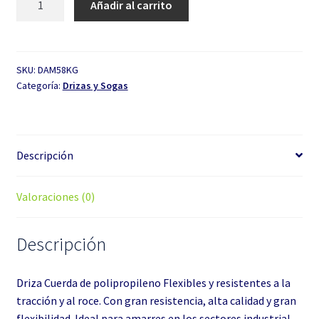
Añadir al carrito
de
5/8″
colores
x
SKU:
DAM58KG
Categoría:
Drizas y Sogas
Kg
cantidad
Descripción
Valoraciones (0)
Descripción
Driza Cuerda de polipropileno Flexibles y resistentes a la
tracción y al roce. Con gran resistencia, alta calidad y gran
flexibilidad. Ideal para amarres en los sectores industrial,