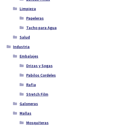
Limpieza
Papeleras
Tacho para Agua
Salud
Industria
Embalajes
Drizas y Sogas
Pabilos Cordeles
Rafia
Stretch Film
Galoneras
Mallas
Mosquiteras