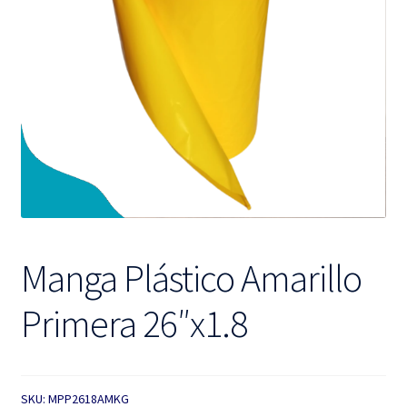
hijo
el
menú
hijo
Manga Plástico Amarillo
Primera 26″x1.8
SKU:
MPP2618AMKG