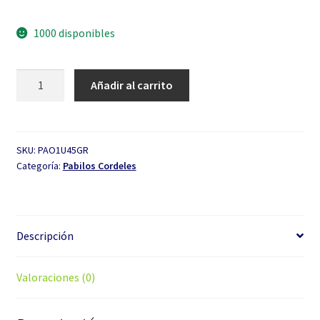
1000 disponibles
Pabilo
Añadir al carrito
de
Algodón
ovillo
de
SKU:
PAO1U45GR
Categoría:
Pabilos Cordeles
42gr
cantidad
Descripción
Valoraciones (0)