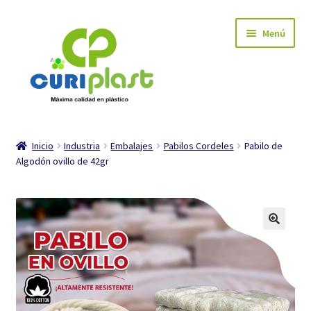
Ir
Ir
Menú
a
al
la
contenido
navegación
INICIO
Inicio
Industria
Embalajes
Pabilos Cordeles
Pabilo de
Algodón ovillo de 42gr
Carrito de compra
Mi cuenta
Tienda
Expandi
Industria
el
menú
Expandi
Hogar