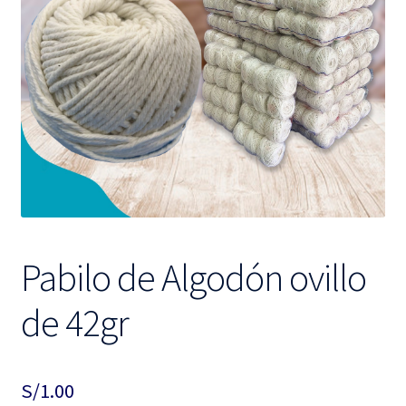
hijo
el
menú
hijo
Pabilo de Algodón ovillo
de 42gr
S/
1.00