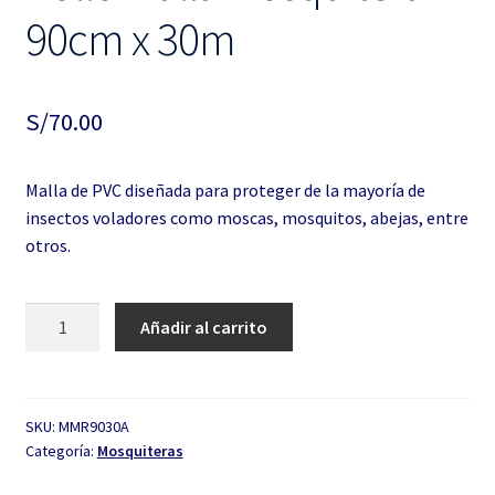
90cm x 30m
S/
70.00
Malla de PVC diseñada para proteger de la mayoría de
insectos voladores como moscas, mosquitos, abejas, entre
otros.
Rollo
Añadir al carrito
Malla
Mosquitera
90cm
x
SKU:
MMR9030A
Categoría:
Mosquiteras
30m
cantidad