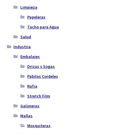
Limpieza
Papeleras
Tacho para Agua
Salud
Industria
Embalajes
Drizas y Sogas
Pabilos Cordeles
Rafia
Stretch Film
Galoneras
Mallas
Mosquiteras