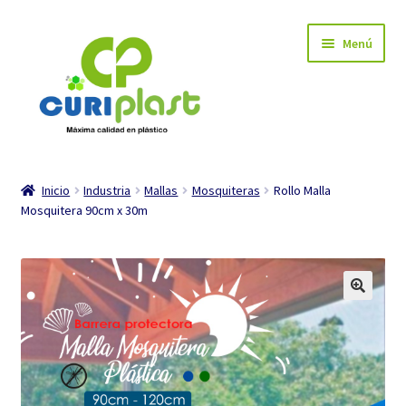
Ir
Ir
Menú
a
al
la
contenido
navegación
INICIO
Inicio
Industria
Mallas
Mosquiteras
Rollo Malla
Mosquitera 90cm x 30m
Carrito de compra
Mi cuenta
Tienda
Expandi
Industria
el
menú
Expandi
Hogar