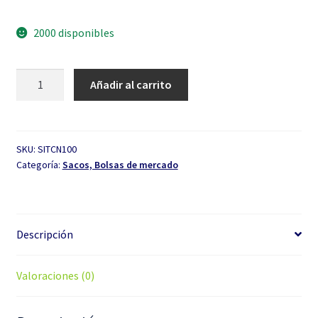
2000 disponibles
Saco
Añadir al carrito
Cosechero
Negro
de
100
SKU:
SITCN100
Categoría:
Sacos, Bolsas de mercado
kg
cantidad
Descripción
Valoraciones (0)