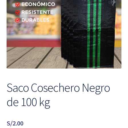
hijo
el
menú
hijo
Saco Cosechero Negro
de 100 kg
S/
2.00