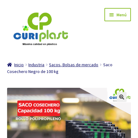
Ir
Ir
Menú
a
al
la
contenido
navegación
INICIO
Inicio
Industria
Sacos, Bolsas de mercado
Saco
Cosechero Negro de 100 kg
Carrito de compra
Mi cuenta
Tienda
Expandi
Industria
el
menú
Expandi
Hogar