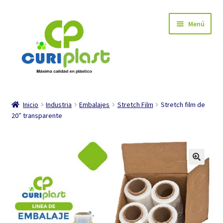
Ir
Ir
Menú
a
al
la
contenido
navegación
INICIO
Inicio
Industria
Embalajes
Stretch Film
Stretch film de
20″ transparente
Carrito de compra
Mi cuenta
Tienda
Expandi
Industria
el
menú
Expandi
Hogar