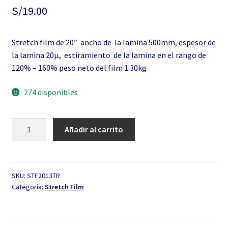
S/
19.00
Stretch film de 20″ ancho de la lamina 500mm, espesor de
la lamina 20μ, estiramiento de la lamina en el rango de
120% – 160% peso neto del film 1.30kg
274 disponibles
Stretch
Añadir al carrito
film
de
20"
transparente
SKU:
STF2013TR
Categoría:
Stretch Film
cantidad