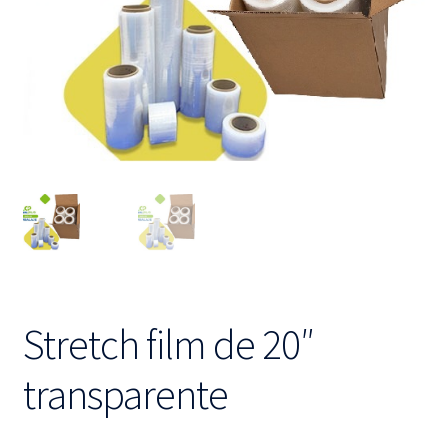
hijo
el
menú
hijo
Stretch film de 20″
transparente