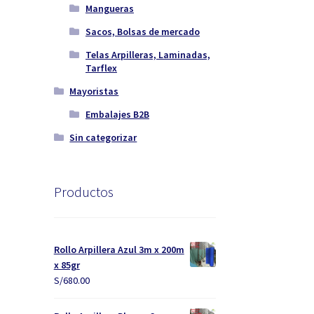
Mangueras
Sacos, Bolsas de mercado
Telas Arpilleras, Laminadas,
Tarflex
Mayoristas
Embalajes B2B
Sin categorizar
Productos
Rollo Arpillera Azul 3m x 200m
x 85gr
S/
680.00