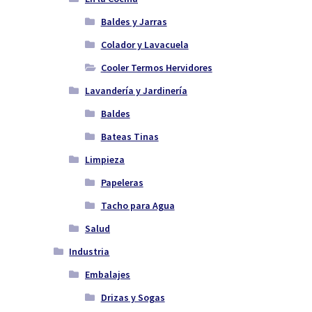
Baldes y Jarras
Colador y Lavacuela
Cooler Termos Hervidores
Lavandería y Jardinería
Baldes
Bateas Tinas
Limpieza
Papeleras
Tacho para Agua
Salud
Industria
Embalajes
Drizas y Sogas