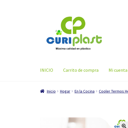
Ir
Ir
a
al
la
contenido
navegación
INICIO
Carrito de compra
Mi cuenta
Inicio
Hogar
En la Cocina
Cooler Termos H