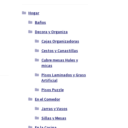
Hogar
Baños
Decora y Organiza
Cajas Organizadoras
Cestos y Canastillas
Cubre mesas Hules y
micas
Pisos Laminados y Grass
Artificial
Pisos Puzzle
En el Comedor
Jarras y Vasos
Sillas y Mesas
En la Cocina