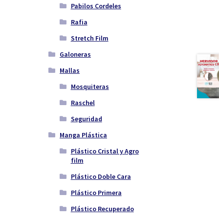
Pabilos Cordeles
Rafia
Stretch Film
Galoneras
Mallas
Mosquiteras
Raschel
Seguridad
Manga Plástica
Plástico Cristal y Agro
film
Plástico Doble Cara
Plástico Primera
Plástico Recuperado