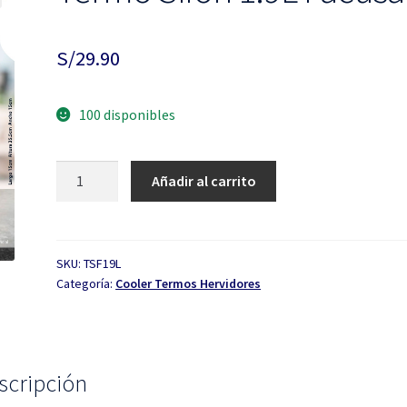
S/
29.90
100 disponibles
Termo
Añadir al carrito
Sifón
1.9L
Facusa
cantidad
SKU:
TSF19L
Categoría:
Cooler Termos Hervidores
scripción