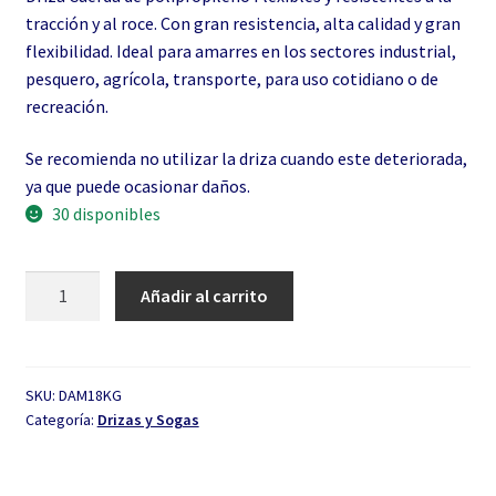
tracción y al roce. Con gran resistencia, alta calidad y gran
flexibilidad. Ideal para amarres en los sectores industrial,
pesquero, agrícola, transporte, para uso cotidiano o de
recreación.
Se recomienda no utilizar la driza cuando este deteriorada,
ya que puede ocasionar daños.
30 disponibles
Driza
Añadir al carrito
1/8″
Color
por
Kg
SKU:
DAM18KG
Categoría:
Drizas y Sogas
cantidad