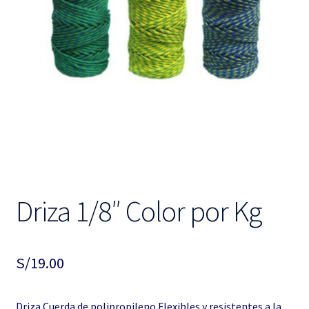
hijo
el
menú
hijo
Driza 1/8″ Color por Kg
S/
19.00
Driza Cuerda de polipropileno Flexibles y resistentes a la