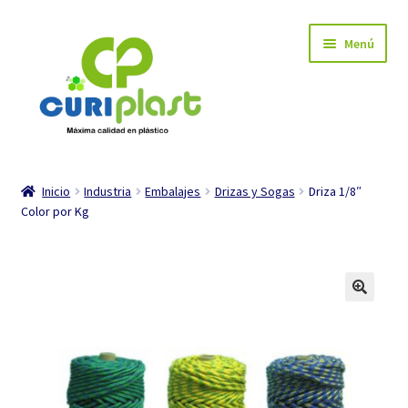
Ir
Ir
Menú
a
al
la
contenido
navegación
INICIO
Inicio
Industria
Embalajes
Drizas y Sogas
Driza 1/8″
Color por Kg
Carrito de compra
Mi cuenta
Tienda
Expandi
Industria
el
menú
Expandi
Hogar