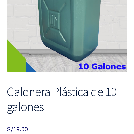
hijo
el
menú
hijo
Galonera Plástica de 10
galones
S/
19.00