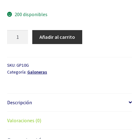
200 disponibles
Galonera
Añadir al carrito
Plástica
de
10
galones
SKU:
GP10G
Categoría:
Galoneras
cantidad
Descripción
Valoraciones (0)