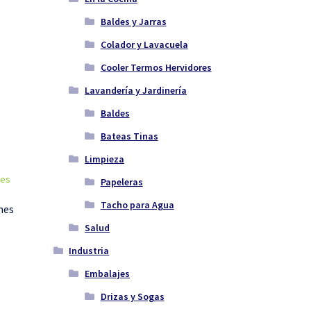
Baldes y Jarras
Colador y Lavacuela
Cooler Termos Hervidores
Lavandería y Jardinería
Baldes
Bateas Tinas
Limpieza
Papeleras
Tacho para Agua
nes
Salud
Industria
Embalajes
Drizas y Sogas