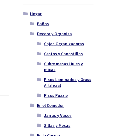
Hogar
Baños
Decora y Organiza
Cajas Organizadoras
Cestos y Canastillas
Cubre mesas Hules y
micas
Pisos Laminados y Grass
Artificial
Pisos Puzzle
En el Comedor
Jarras y Vasos
Sillas y Mesas
En la Cocina