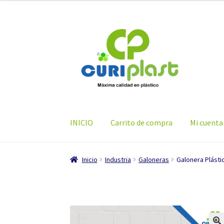
Ir
Ir
a
al
la
contenido
navegación
INICIO
Carrito de compra
Mi cuenta
Inicio
Industria
Galoneras
Galonera Plásti