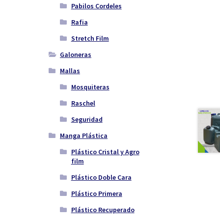
Pabilos Cordeles
Rafia
Stretch Film
Galoneras
Mallas
Mosquiteras
Raschel
Seguridad
Manga Plástica
Plástico Cristal y Agro
film
Plástico Doble Cara
Plástico Primera
Plástico Recuperado