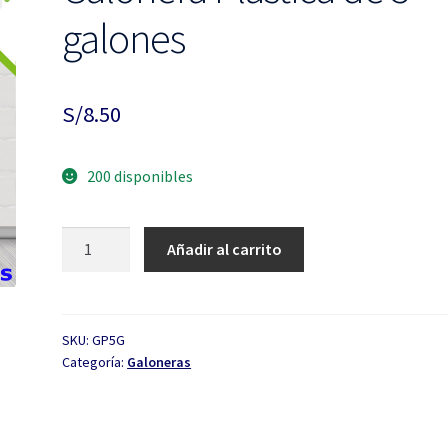
galones
S/
8.50
200 disponibles
Galonera
Añadir al carrito
Plástica
de
5
galones
SKU:
GP5G
Categoría:
Galoneras
cantidad